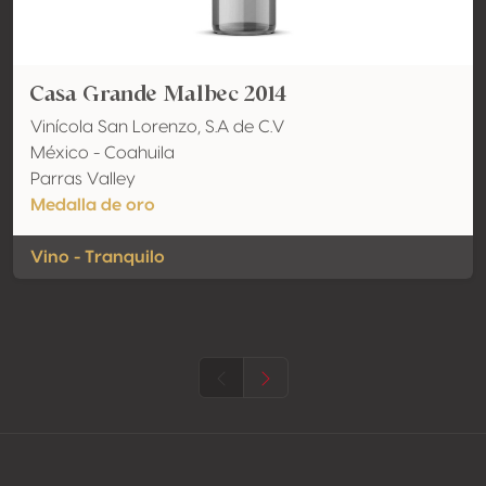
Casa Grande Malbec 2014
Vinícola San Lorenzo, S.A de C.V
México - Coahuila
Parras Valley
Medalla de oro
Vino - Tranquilo