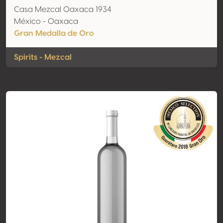
Casa Mezcal Oaxaca 1934
México - Oaxaca
Gran Medalla de Oro
Spirits - Mezcal