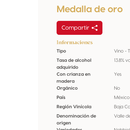
Medalla de oro
Compartir
Informaciones
Tipo
Vino - 
Tasa de alcohol
13.8% vo
adquirido
Con crianza en
Yes
madera
Orgánico
No
País
México
Región Vinícola
Baja Ca
Denominación de
Valle 
origen