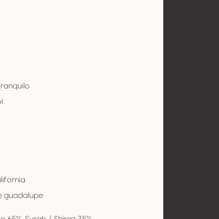
Tranquilo
l
lifornia
de guadalupe