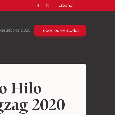
Español
Facebook
Twitter / X
Resultados 2025
Todos los resultados
o Hilo
gzag 2020