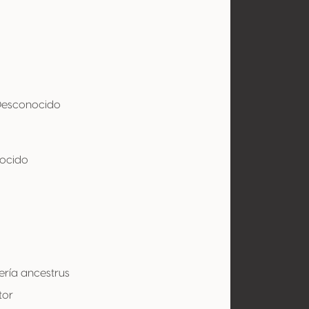
 Desconocido
l
ocido
ría ancestrus
tor