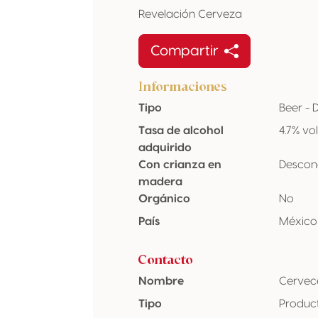
Revelación Cerveza
Compartir
Informaciones
Tipo
Beer -
Tasa de alcohol
4.7% vo
adquirido
Con crianza en
Descon
madera
Orgánico
No
País
México
Contacto
Nombre
Cervece
Tipo
Produc